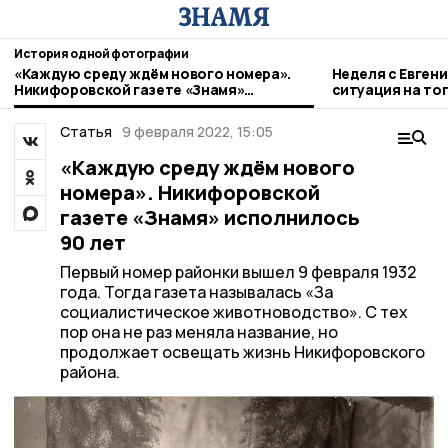
История одной фотографии
«Каждую среду ждём нового номера».
Неделя с Евген
Никифоровской газете «Знамя»
ситуация на то
исполнилось 90 лет
городе и приор
Статья
9 февраля 2022, 15:05
«Каждую среду ждём нового
номера». Никифоровской
газете «Знамя» исполнилось
90 лет
Первый номер районки вышел 9 февраля 1932
года. Тогда газета называлась «За
социалистическое животноводство». С тех
пор она не раз меняла название, но
продолжает освещать жизнь Никифоровского
района.