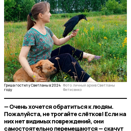
Гриша гостил у Светланы в 2024
Фото: личный архив Светланы
году
Фитисенко
— Очень хочется обратиться к людям.
Пожалуйста, не трогайте слётков! Если на
них нет видимых повреждений, они
самостоятельно перемещаются — скачут