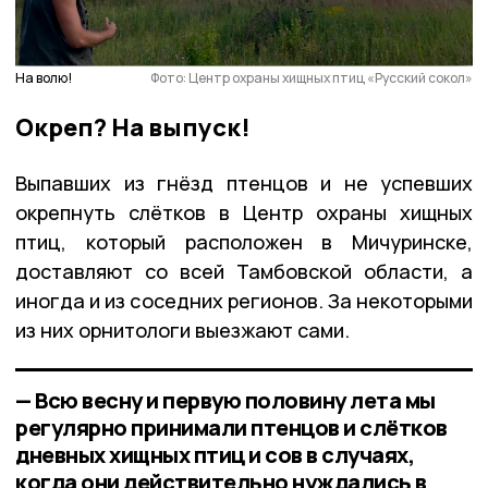
На волю!
Фото: Центр охраны хищных птиц «Русский сокол»
Окреп? На выпуск!
Выпавших из гнёзд птенцов и не успевших
окрепнуть слётков в Центр охраны хищных
птиц, который расположен в Мичуринске,
доставляют со всей Тамбовской области, а
иногда и из соседних регионов. За некоторыми
из них орнитологи выезжают сами.
— Всю весну и первую половину лета мы
регулярно принимали птенцов и слётков
дневных хищных птиц и сов в случаях,
когда они действительно нуждались в