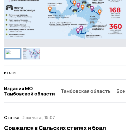
итоги
Издания МО
Тамбовская область
Бонд
Тамбовской области
Статья
2 августа , 15:07
Сражался в Сальских степях и брал