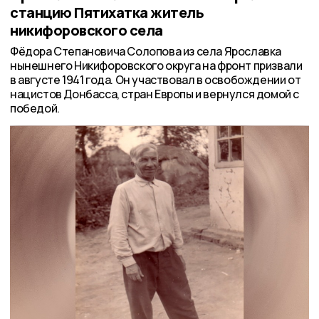
станцию Пятихатка житель
никифоровского села
Фёдора Степановича Солопова из села Ярославка
нынешнего Никифоровского округа на фронт призвали
в августе 1941 года. Он участвовал в освобождении от
нацистов Донбасса, стран Европы и вернулся домой с
победой.