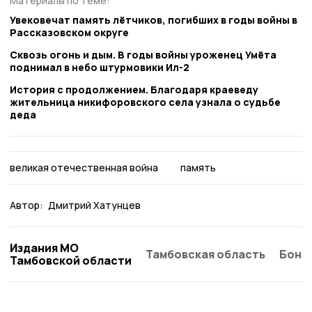
Материалы по теме:
Увековечат память лётчиков, погибших в годы войны в
Рассказовском округе
Сквозь огонь и дым. В годы войны уроженец Умёта
поднимал в небо штурмовики Ил-2
История с продолжением. Благодаря краеведу
жительница никифоровского села узнала о судьбе
деда
великая отечественная война
память
Автор:
Дмитрий Хатунцев
Издания МО
Тамбовская область
Бонд
Тамбовской области