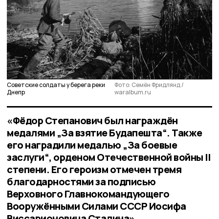
Советские солдаты у берега реки
Фото: Семён Фридлянд /
Днепр
waralbum.ru
«Фёдор Степанович был награждён
медалями „За взятие Будапешта“. Также
его наградили медалью „За боевые
заслуги“, орденом Отечественной войны II
степени. Его героизм отмечен тремя
благодарностями за подписью
Верховного Главнокомандующего
Вооружёнными Силами СССР Иосифа
Виссарионовича Сталина»,