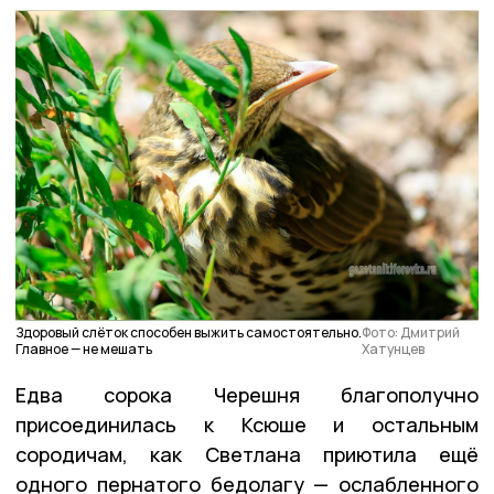
Здоровый слёток способен выжить самостоятельно.
Фото: Дмитрий
Главное — не мешать
Хатунцев
Едва сорока Черешня благополучно
присоединилась к Ксюше и остальным
сородичам, как Светлана приютила ещё
одного пернатого бедолагу — ослабленного