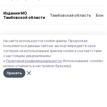
Издания МО
Тамбовская область
Бонд
Тамбовской области
Статья
19 июля , 15:08
На сайте используются cookie-файлы.
Продолжая
«Чёрные кошки» из Германии оставили
пользоваться данным сайтом, вы подтверждаете свое
след на никифоровской земле
согласие на использование файлов cookie в соответствии
с настоящим уведомлением
Старая совместная фотография участниц двух
и
Политикой конфиденциальности.
Использование «cookie»
танцевальных коллективов — никифоровской
можно отменить в настройках браузера.
«Селяночки» и «Чёрных кошек» из Германии — вызвала
интерес подписчиков групп «Знамя 68» в соцсетях. Мы
Принять
решили подробнее напомнить о событиях более чем
тридцатилетней давности, благодаря которым
появился снимок.