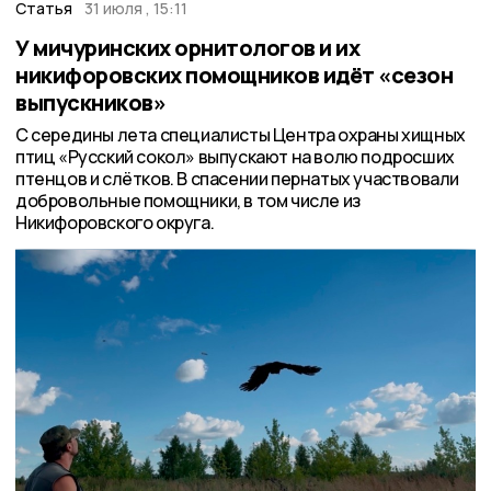
Статья
31 июля , 15:11
У мичуринских орнитологов и их
никифоровских помощников идёт «сезон
выпускников»
С середины лета специалисты Центра охраны хищных
птиц «Русский сокол» выпускают на волю подросших
птенцов и слётков. В спасении пернатых участвовали
добровольные помощники, в том числе из
Никифоровского округа.