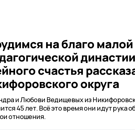
рудимся на благо малой
дагогической династии
ейного счастья рассказ
кифоровского округа
ндра и Любови Ведищевых из Никифоровс
ится 45 лет. Всё это время они идут рука о
вои отношения.