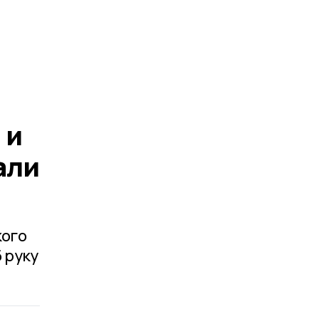
 и
али
кого
б руку