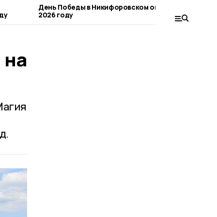
День Победы в Никифоровском округе в
Театра
ду
2026 году
краеве
 на
Магия
д.