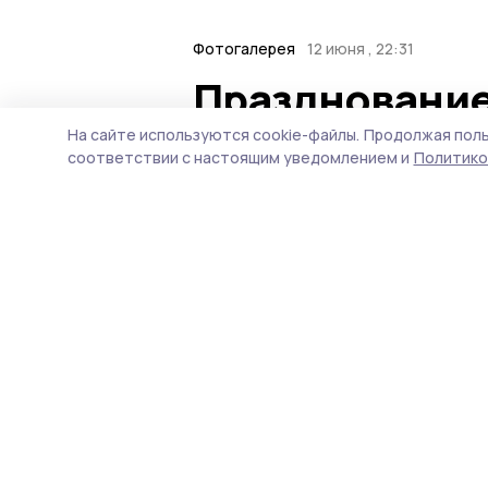
Фотогалерея
12 июня , 22:31
Празднование
Никифоровско
На сайте используются cookie-файлы.
Продолжая поль
соответствии с настоящим уведомлением и
Политико
В посёлке Дмитриевка 12
военного округа. Также в
исполнителей, награжде
округа и вручение паспо