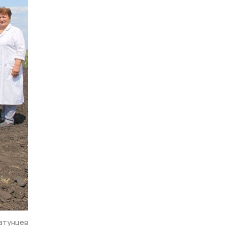
атунцев