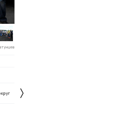
атунцев
округ
Жердевский округ
Знаменский округ