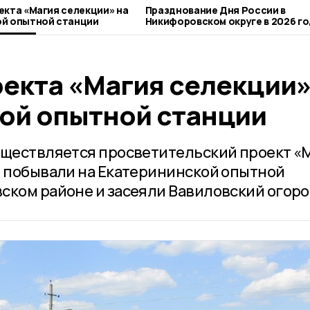
екта «Магия селекции» на
Празднование Дня России в
ой опытной станции
Никифоровском округе в 2026 го
оекта «Магия селекции»
ой опытной станции
уществляется просветительский проект «
и побывали на Екатерининской опытной
ском районе и засеяли Вавиловский огоро