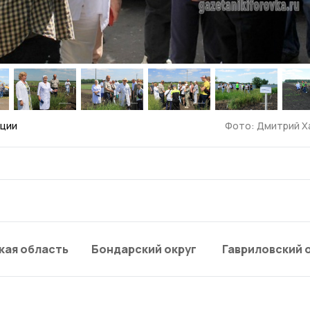
нции
Фото: Дмитрий Х
кая область
Бондарский округ
Гавриловский 