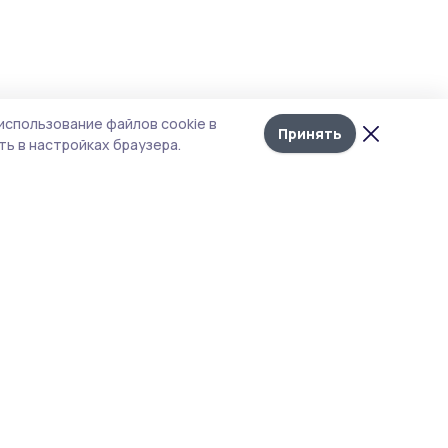
Лента
10
использование файлов cookie в
новостей
Принять
ь в настройках браузера.
кого
го