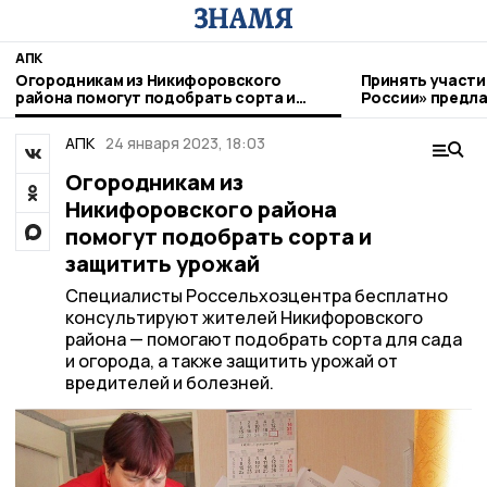
АПК
Огородникам из Никифоровского
Принять участи
района помогут подобрать сорта и
России» предл
защитить урожай
фермерам
АПК
24 января 2023, 18:03
Огородникам из
Никифоровского района
помогут подобрать сорта и
защитить урожай
Специалисты Россельхозцентра бесплатно
консультируют жителей Никифоровского
района — помогают подобрать сорта для сада
и огорода, а также защитить урожай от
вредителей и болезней.