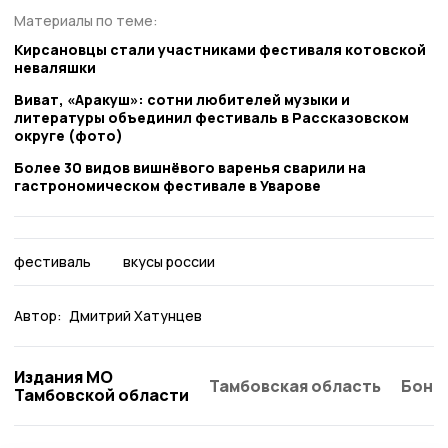
Материалы по теме:
Кирсановцы стали участниками фестиваля котовской
неваляшки
Виват, «Аракуш»: сотни любителей музыки и
литературы объединил фестиваль в Рассказовском
округе (фото)
Более 30 видов вишнёвого варенья сварили на
гастрономическом фестивале в Уварове
фестиваль
вкусы россии
Автор:
Дмитрий Хатунцев
Издания МО
Тамбовская область
Бонд
Тамбовской области