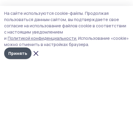
АПК
24 июля , 14:57
На сайте используются cookie-файлы.
Продолжая
Урожайность пшеницы в Никифоровском
пользоваться данным сайтом, вы подтверждаете свое
округе сохраняется на прошлогоднем
согласие на использование файлов cookie в соответствии
с настоящим уведомлением
уровне
и
Политикой конфиденциальности.
Использование «cookie»
Никифоровские полеводы продолжают убирать урожай
можно отменить в настройках браузера.
зерновых. Как сообщили в сельхозотделе
Принять
администрации округа, урожайность озимой пшеницы
на первых убранных участках составляет 51,2 центнера
с гектара.