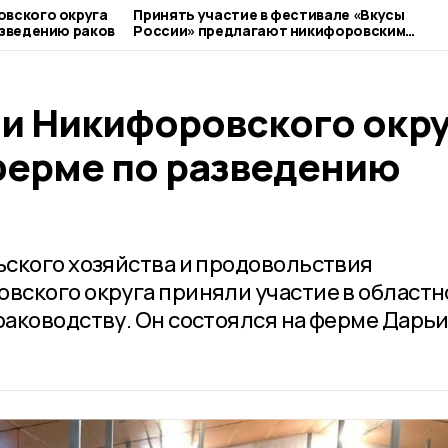
вского округа
Принять участие в фестивале «Вкусы
азведению раков
России» предлагают никифоровским
фермерам
и Никифоровского окру
ферме по разведению
ского хозяйства и продовольствия
вского округа приняли участие в област
аководству. Он состоялся на ферме Дарь