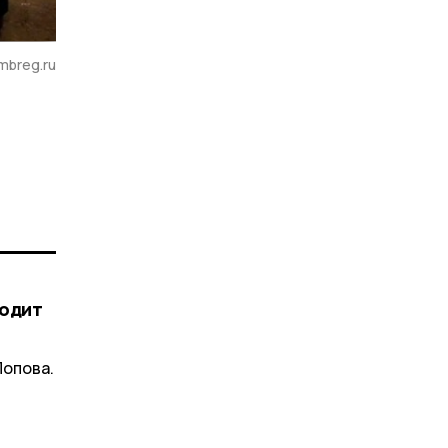
mbreg.ru
ходит
Попова.