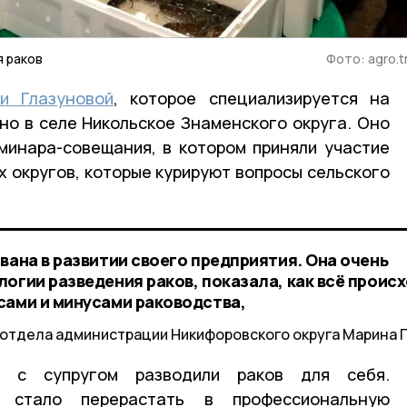
я раков
Фото: agro.t
и Глазуновой
, которое специализируется на
но в селе Никольское Знаменского округа. Оно
минара-совещания, в котором приняли участие
 округов, которые курируют вопросы сельского
вана в развитии своего предприятия. Она очень
огии разведения раков, показала, как всё проис
сами и минусами раководства,
зотдела администрации Никифоровского округа Марина 
а с супругом разводили раков для себя.
 стало перерастать в профессиональную