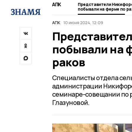
АПК
Представители Никифоро
побывали на ферме по р
АПК
10 июня 2024, 12:09
Представител
побывали на 
раков
Специалисты отдела сель
администрации Никифоро
семинаре-совещании по р
Глазуновой.