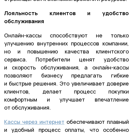
Лояльность клиентов и удобство
обслуживания
Онлайн-кассы способствуют не только
улучшению внутренних процессов компании,
но и повышению качества клиентского
сервиса. Потребители ценят удобство
и скорость обслуживания, а онлайн-кассы
позволяют бизнесу предлагать гибкие
и быстрые решения. Это увеличивает доверие
клиентов, делает процесс покупки
комфортным и улучшает впечатление
от обслуживания.
Кассы через интернет
обеспечивают плавный
и удобный процесс оплаты, что особенно