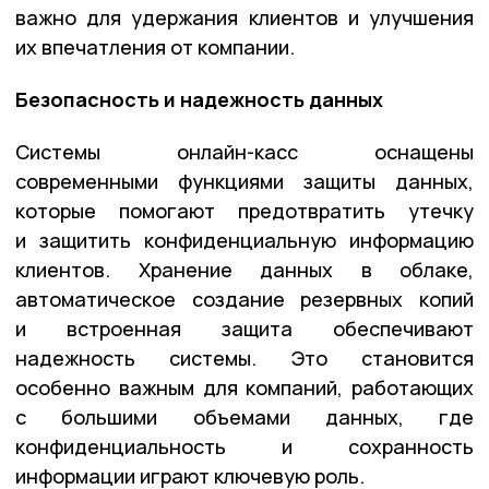
важно для удержания клиентов и улучшения
их впечатления от компании.
Безопасность и надежность данных
Системы онлайн-касс оснащены
современными функциями защиты данных,
которые помогают предотвратить утечку
и защитить конфиденциальную информацию
клиентов. Хранение данных в облаке,
автоматическое создание резервных копий
и встроенная защита обеспечивают
надежность системы. Это становится
особенно важным для компаний, работающих
с большими объемами данных, где
конфиденциальность и сохранность
информации играют ключевую роль.