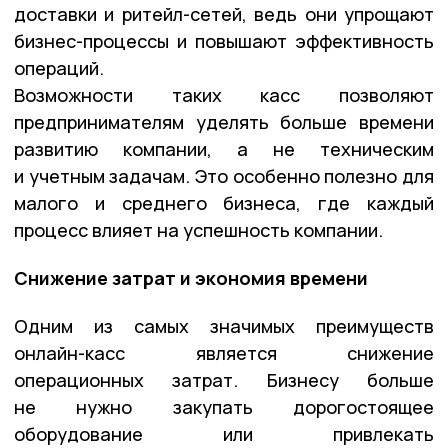
доставки и ритейл-сетей, ведь они упрощают
бизнес-процессы и повышают эффективность
операций.
Возможности таких касс позволяют
предпринимателям уделять больше времени
развитию компании, а не техническим
и учетным задачам. Это особенно полезно для
малого и среднего бизнеса, где каждый
процесс влияет на успешность компании.
Снижение затрат и экономия времени
Одним из самых значимых преимуществ
онлайн-касс является снижение
операционных затрат. Бизнесу больше
не нужно закупать дорогостоящее
оборудование или привлекать