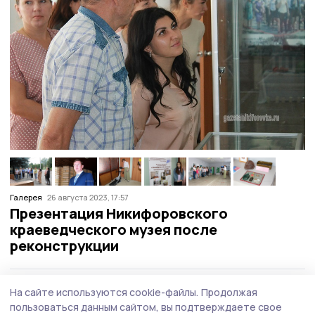
Галерея
26 августа 2023, 17:57
Презентация Никифоровского
краеведческого музея после
реконструкции
Материалы по теме:
На сайте используются cookie-файлы.
Продолжая
пользоваться данным сайтом, вы подтверждаете свое
Майка Жиркова и кроссовки 54-го размера: знаменские