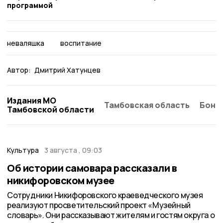
программой
неваляшка
воспитание
Автор:
Дмитрий Хатунцев
Издания МО
Тамбовская область
Бонд
Тамбовской области
Культура
3 августа , 09:03
Об истории самовара рассказали в
никифоровском музее
Сотрудники Никифоровского краеведческого музея
реализуют просветительский проект «Музейный
словарь». Они рассказывают жителям и гостям округа о