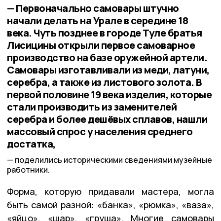
— Первоначально самовары штучно
начали делать на Урале в середине 18
века. Чуть позднее в городе Туле братья
Лисицины открыли первое самоварное
производство на базе оружейной артели.
Самовары изготавливали из меди, латуни,
серебра, а также из листового золота. В
первой половине 19 века изделия, которые
стали производить из заменителей
серебра и более дешёвых сплавов, нашли
массовый спрос у населения среднего
достатка,
поделились историческими сведениями музейные
работники.
Форма, которую придавали мастера, могла
быть самой разной: «банка», «рюмка», «ваза»,
«яйцо», «шар», «груша». Многие самовары