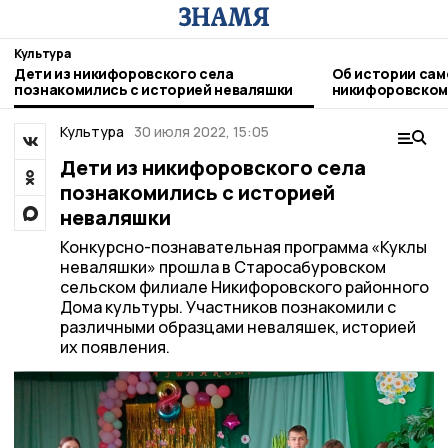
Культура
Дети из никифоровского села
Об истории сам
познакомились с историей неваляшки
никифоровском
Культура
30 июля 2022, 15:05
Дети из никифоровского села
познакомились с историей
неваляшки
Конкурсно-познавательная программа «Куклы
неваляшки» прошла в Старосабуровском
сельском филиале Никифоровского районного
Дома культуры. Участников познакомили с
различными образцами неваляшек, историей
их появления.