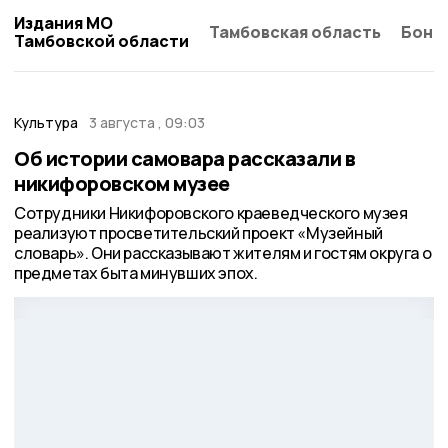
Издания МО
Тамбовская область
Бонд
Тамбовской области
Культура
3 августа , 09:03
Об истории самовара рассказали в
никифоровском музее
Сотрудники Никифоровского краеведческого музея
реализуют просветительский проект «Музейный
словарь». Они рассказывают жителям и гостям округа о
предметах быта минувших эпох.