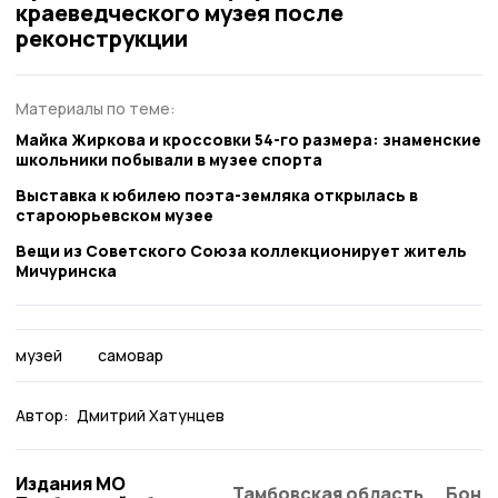
краеведческого музея после
реконструкции
Материалы по теме:
Майка Жиркова и кроссовки 54-го размера: знаменские
школьники побывали в музее спорта
Выставка к юбилею поэта-земляка открылась в
староюрьевском музее
Вещи из Советского Союза коллекционирует житель
Мичуринска
музей
самовар
Автор:
Дмитрий Хатунцев
Издания МО
Тамбовская область
Бонд