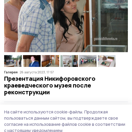
Галерея
26 августа 2023, 17:57
Презентация Никифоровского
краеведческого музея после
реконструкции
Материалы по теме:
На сайте используются cookie-файлы.
Продолжая
пользоваться данным сайтом, вы подтверждаете свое
Майка Жиркова и кроссовки 54-го размера: знаменские
согласие на использование файлов cookie в соответствии
школьники побывали в музее спорта
с настоящим уведомлением