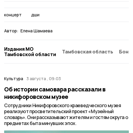
концерт
дши
Автор:
Елена Шамаева
Издания МО
Тамбовская область
Бонд
Тамбовской области
Культура
3 августа , 09:03
Об истории самовара рассказали в
никифоровском музее
Сотрудники Никифоровского краеведческого музея
реализуют просветительский проект «Музейный
словарь». Они рассказывают жителям и гостям округа о
предметах быта минувших эпох.