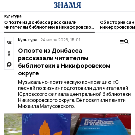
Культура
О поэте из Донбасса рассказали
Об истории сам
читателям библиотеки в Никифоровском
никифоровском
округе
Культура
24 июля 2025, 15:01
О поэте из Донбасса
рассказали читателям
библиотеки в Никифоровском
округе
Музыкально-поэтическую композицию «С
песней по жизни» подготовили для читателей
Юрловского филиала центральной библиотеки
Никифоровского округа. Её посвятили памяти
Михаила Матусовского.