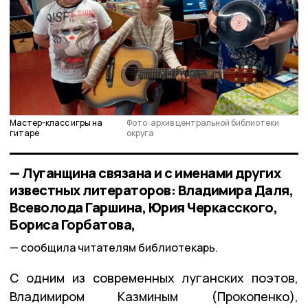
Мастер-класс игры на
Фото: архив центральной библиотеки
гитаре
округа
— Луганщина связана и с именами других
известных литераторов: Владимира Даля,
Всеволода Гаршина, Юрия Черкасского,
Бориса Горбатова,
сообщила читателям библиотекарь.
С одним из современных луганских поэтов,
Владимиром Казминым (Прокопенко),