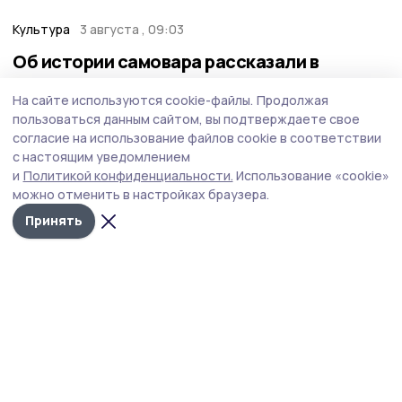
Культура
3 августа , 09:03
Об истории самовара рассказали в
никифоровском музее
На сайте используются cookie-файлы.
Продолжая
Сотрудники Никифоровского краеведческого музея
пользоваться данным сайтом, вы подтверждаете свое
реализуют просветительский проект «Музейный
согласие на использование файлов cookie в соответствии
словарь». Они рассказывают жителям и гостям округа о
с настоящим уведомлением
предметах быта минувших эпох.
и
Политикой конфиденциальности.
Использование «cookie»
можно отменить в настройках браузера.
Принять