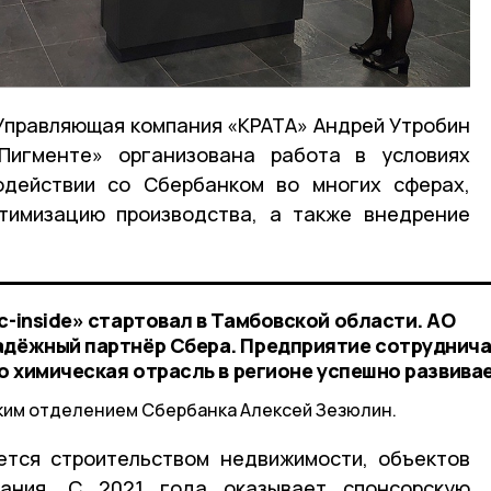
Управляющая компания «КРАТА» Андрей Утробин
Пигменте» организована работа в условиях
одействии со Сбербанком во многих сферах,
тимизацию производства, а также внедрение
с-inside» стартовал в Тамбовской области. АО
адёжный партнёр Сбера. Предприятие сотруднича
то химическая отрасль в регионе успешно развива
им отделением Сбербанка Алексей Зезюлин.
ется строительством недвижимости, объектов
вания. С 2021 года оказывает спонсорскую