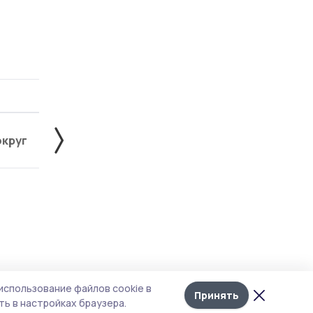
округ
Жердевский округ
Знаменский округ
Лента
10
а в
использование файлов cookie в
новостей
Принять
ь в настройках браузера.