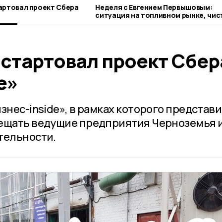
артовал проект Сбера
Неделя с Евгением Первышовым:
ситуация на топливном рынке, чис
городе и приоритеты образования
 стартовал проект Сбер
e»
знес-inside», в рамках которого представ
сещать ведущие предприятия Черноземья 
тельности.