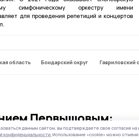
кому симфоническому оркестру имени
авляет для проведения репетиций и концертов
л.
кая область
Бондарский округ
Гавриловский 
ением Первышовым:
опливном рынке, чистот
зоваться данным сайтом, вы подтверждаете свое согласие на 
й конфиденциальности.
Использование «cookie» можно отменит