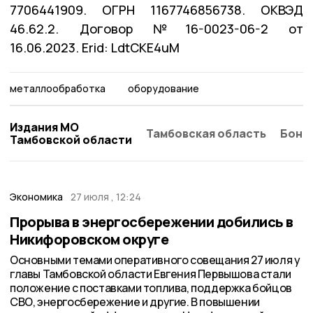
7706441909. ОГРН 1167746856738. ОКВЭД
46.62.2. Договор №16-0023-06-2 от
16.06.2023. Erid: LdtCKE4uM
металлообработка
оборудование
Издания МО
Тамбовская область
Бонд
Тамбовской области
Экономика
27 июля , 12:24
Прорыва в энергосбережении добились в
Никифоровском округе
Основными темами оперативного совещания 27 июля у
главы Тамбовской области Евгения Первышова стали
положение с поставками топлива, поддержка бойцов
СВО, энергосбережение и другие. В повышении