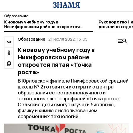
Образование
К новому учебному году в
Руководство Н
Никифоровском районе откроется
довольно ходо
пятая «Точка роста»
Образование
21 июля 2022, 15:05
К новому учебному году в
Никифоровском районе
откроется пятая «Точка
роста»
В Юрловском филиале Никифоровской средней
школы № 2 готовятся к открытию центра
образования естественнонаучного и
технологического профилей «Точка роста».
Сельские дети смогут изучать биологию,
физику и химию с использованием
современных технологий.