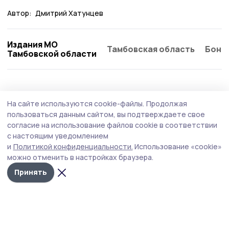
Автор:
Дмитрий Хатунцев
Издания МО
Тамбовская область
Бонд
Тамбовской области
Образование
Вчера, 08:57
На сайте используются cookie-файлы.
Продолжая
Готовность школ к началу учебного года
пользоваться данным сайтом, вы подтверждаете свое
проверяют в Никифоровском округе
согласие на использование файлов cookie в соответствии
с настоящим уведомлением
Состояние образовательных учреждений округа
и
Политикой конфиденциальности.
Использование «cookie»
оценивает компетентная комиссия. Внимание
можно отменить в настройках браузера.
уделяют санитарному состоянию, безопасности и
оснащённости школ и детсадов.
Принять