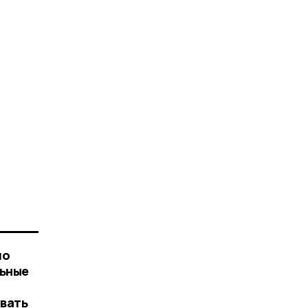
по
льные
вать