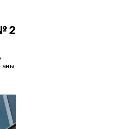
№ 2
я
рганы