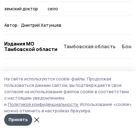
земский доктор
село
Автор:
Дмитрий Хатунцев
Издания МО
Тамбовская область
Бонд
Тамбовской области
Здравоохранение
12 июля , 08:52
На сайте используются cookie-файлы.
Продолжая
Маршрут «Заботы» пролегал через 23
пользоваться данным сайтом, вы подтверждаете свое
муниципалитета Тамбовской области
согласие на использование файлов cookie в соответствии
с настоящим уведомлением
Медико-социальный автопоезд «Забота» посетил
и
Политикой конфиденциальности.
Использование «cookie»
сельские населённые пункты во всех муниципальных
можно отменить в настройках браузера.
округах региона.
Принять