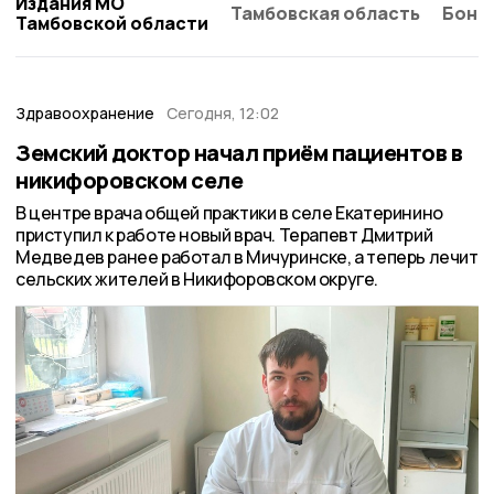
Издания МО
Тамбовская область
Бонд
Тамбовской области
Здравоохранение
Сегодня, 12:02
Земский доктор начал приём пациентов в
никифоровском селе
В центре врача общей практики в селе Екатеринино
приступил к работе новый врач. Терапевт Дмитрий
Медведев ранее работал в Мичуринске, а теперь лечит
сельских жителей в Никифоровском округе.