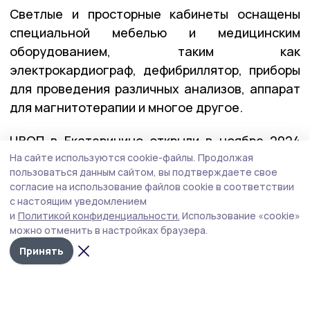
Светлые и просторные кабинеты оснащены
специальной мебелью и медицинским
оборудованием, таким как
электрокардиограф, дефибриллятор, приборы
для проведения различных анализов, аппарат
для магнитотерапии и многое другое.
ЦВОП в Екатеринино открыли в ноябре 2024
На сайте используются cookie-файлы.
Продолжая
года. Первых пациентов приняла опытный врач
пользоваться данным сайтом, вы подтверждаете свое
Светлана Попова. Однако после того как она
согласие на использование файлов cookie в соответствии
сменила место работы, лечить жителей села
с настоящим уведомлением
стало некому, им с каждой проблемой
и
Политикой конфиденциальности.
Использование «cookie»
можно отменить в настройках браузера.
приходилось обращаться в ЦРБ. Теперь
Принять
у екатерининцев снова есть свой доктор.