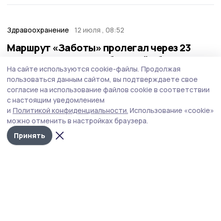
Здравоохранение
12 июля , 08:52
Маршрут «Заботы» пролегал через 23
муниципалитета Тамбовской области
На сайте используются cookie-файлы.
Продолжая
Медико-социальный автопоезд «Забота» посетил
пользоваться данным сайтом, вы подтверждаете свое
сельские населённые пункты во всех муниципальных
согласие на использование файлов cookie в соответствии
округах региона.
с настоящим уведомлением
и
Политикой конфиденциальности.
Использование «cookie»
можно отменить в настройках браузера.
Принять