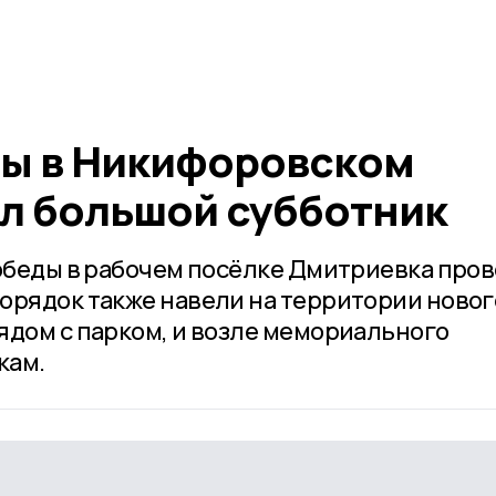
ды в Никифоровском
л большой субботник
Победы в рабочем посёлке Дмитриевка про
орядок также навели на территории новог
ядом с парком, и возле мемориального
кам.