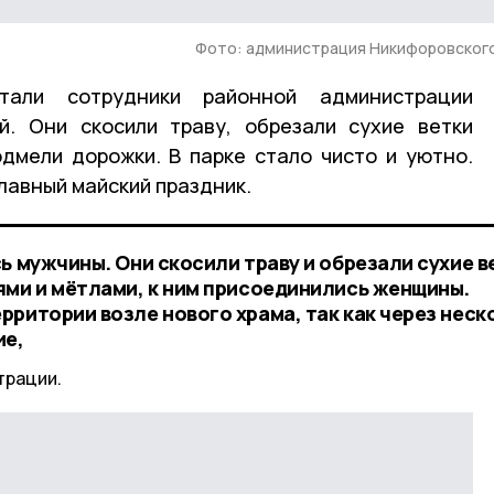
Фото: администрация Никифоровског
тали сотрудники районной администрации
й. Они скосили траву, обрезали сухие ветки
одмели дорожки. В парке стало чисто и уютно.
главный майский праздник.
ь мужчины. Они скосили траву и обрезали сухие в
ями и мётлами, к ним присоединились женщины.
рритории возле нового храма, так как через неск
ие,
трации.