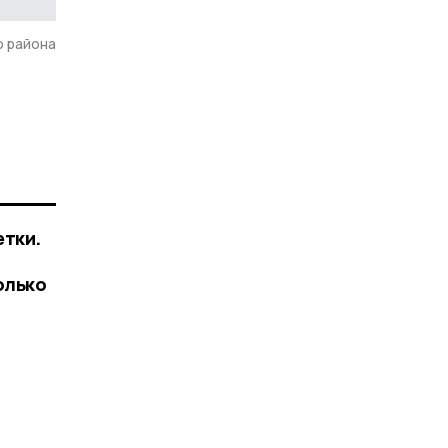
о района
етки.
олько