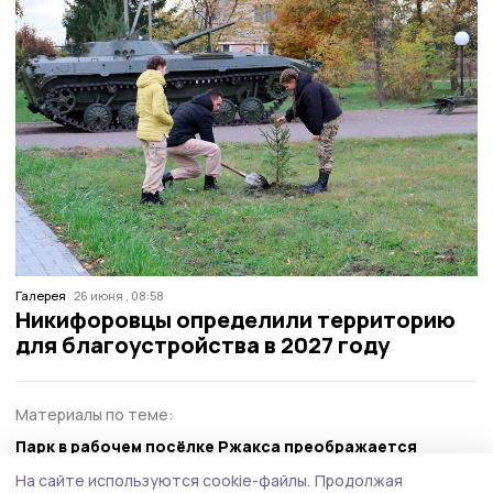
Галерея
26 июня , 08:58
Никифоровцы определили территорию
для благоустройства в 2027 году
Материалы по теме:
Парк в рабочем посёлке Ржакса преображается
На сайте используются cookie-файлы.
Продолжая
Более девяти тысяч мичуринцев проголосовали за