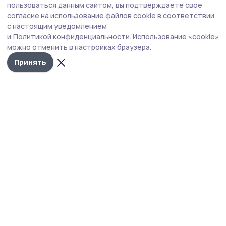
реконструкцию парка Славы
пользоваться данным сайтом, вы подтверждаете свое
согласие на использование файлов cookie в соответствии
В Притамбовье по нацпроекту благоустроили детскую
с настоящим уведомлением
площадку и дворы
и
Политикой конфиденциальности.
Использование «cookie»
можно отменить в настройках браузера.
Принять
благоустройство
парк
нацпроект
Автор:
Дмитрий Хатунцев
Издания МО
Тамбовская область
Бонд
Тамбовской области
Благоустройство
13 июля , 14:49
Новую дорогу построили в никифоровском
селе на средства сельхозпредприятия
На одной из улиц села Туровка Никифоровского