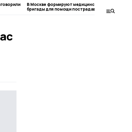
иговорили
В Москве формируют медицинские
Компа
бригады для помощи пострадавшим в
пост
Котовске
ас