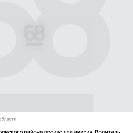
области
ровского района произошла авария. Водитель