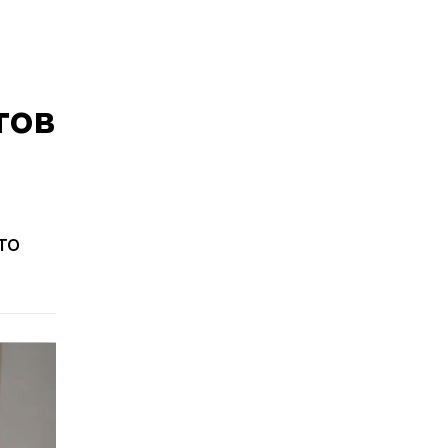
тов
то