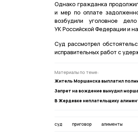
Однако гражданка продолжил
и мер по оплате задолженн
возбудили уголовное дел
УК Российской Федерации и на
Суд рассмотрел обстоятельс
исправительных работ с удер
Материалы по теме:
Житель Моршанска выплатил полми
Запрет на вождение вынудил морш
В Жердевке неплательщику алимен
суд
приговор
алименты