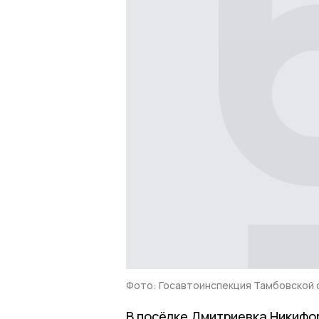
Фото: Госавтоинспекция Тамбовской 
В посёлке Дмитриевка Никифо