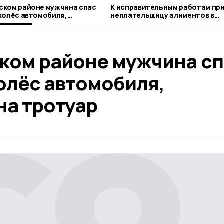
ском районе мужчина спас
К исправительным работам пр
колёс автомобиля,
неплательщицу алиментов в
 на тротуар
Никифоровском округе
ком районе мужчина сп
олёс автомобиля,
на тротуар