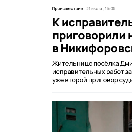
Происшествие
21 июля , 15:05
К исправител
приговорили 
в Никифоровс
Жительнице посёлка Дми
исправительных работ за
уже второй приговор суд