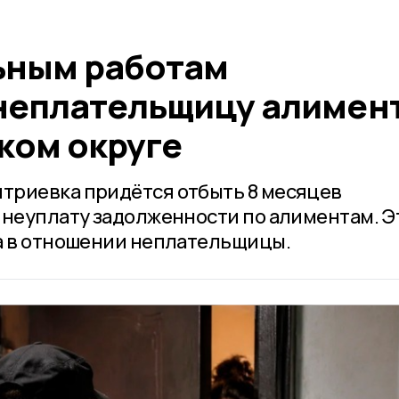
ьным работам
неплательщицу алимен
ком округе
триевка придётся отбыть 8 месяцев
 неуплату задолженности по алиментам. Э
а в отношении неплательщицы.