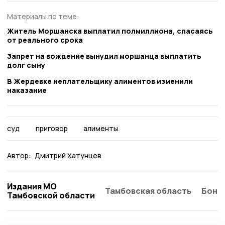
Материалы по теме:
Житель Моршанска выплатил полмиллиона, спасаясь
от реального срока
Запрет на вождение вынудил моршанца выплатить
долг сыну
В Жердевке неплательщику алиментов изменили
наказание
суд
приговор
алименты
Автор:
Дмитрий Хатунцев
Издания МО
Тамбовская область
Бонд
Тамбовской области