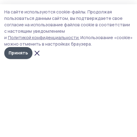
Происшествие
18 июля , 14:35
На сайте используются cookie-файлы.
Продолжая
В Москве формируют медицинские
пользоваться данным сайтом, вы подтверждаете свое
бригады для помощи пострадавшим в
согласие на использование файлов cookie в соответствии
с настоящим уведомлением
Котовске
и
Политикой конфиденциальности.
Использование «cookie»
Министр здравоохранения Тамбовской области
можно отменить в настройках браузера.
Марина Македонская сообщила, что после атаки БПЛА
Принять
на Котовск в регион направят бригады Федерального
центра медицины катастроф. Московские врачи
оценят состояние раненых.