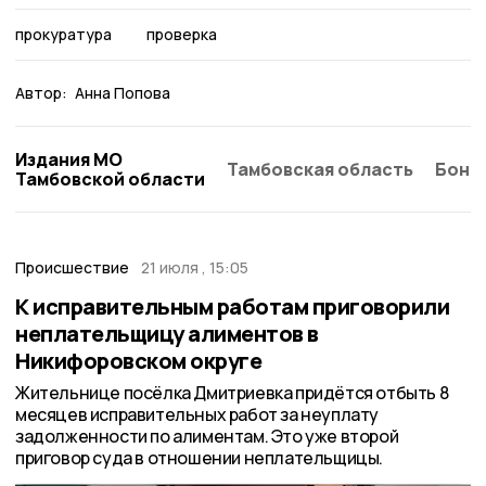
прокуратура
проверка
Автор:
Анна Попова
Издания МО
Тамбовская область
Бонд
Тамбовской области
Происшествие
21 июля , 15:05
К исправительным работам приговорили
неплательщицу алиментов в
Никифоровском округе
Жительнице посёлка Дмитриевка придётся отбыть 8
месяцев исправительных работ за неуплату
задолженности по алиментам. Это уже второй
приговор суда в отношении неплательщицы.