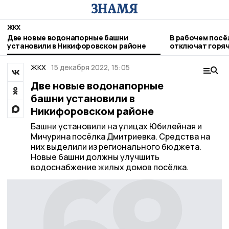
ЖКХ
Две новые водонапорные башни
В рабочем посё
установили в Никифоровском районе
отключат горя
ЖКХ
15 декабря 2022, 15:05
Две новые водонапорные
башни установили в
Никифоровском районе
Башни установили на улицах Юбилейная и
Мичурина посёлка Дмитриевка. Средства на
них выделили из регионального бюджета.
Новые башни должны улучшить
водоснабжение жилых домов посёлка.