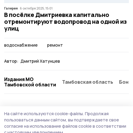
Галерея
6 октября 2025, 15:01
В посёлке Дмитриевка капитально
отремонтируют водопровод на одной из
улиц
водоснабжение
ремонт
Автор:
Дмитрий Хатунцев
Издания МО
Тамбовская область
Бонд
Тамбовской области
ЖКХ
15 марта , 15:02
На сайте используются cookie-файлы.
Продолжая
Никифоровцы могут узнать срок
пользоваться данным сайтом, вы подтверждаете свое
капремонта своих домов в формате
согласие на использование файлов cookie в соответствии
с настоящим уведомлением