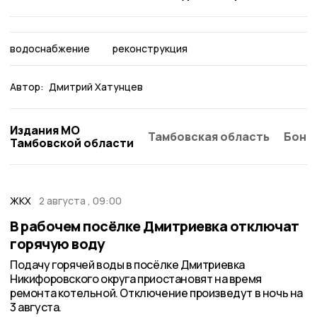
водоснабжение
реконструкция
Автор:
Дмитрий Хатунцев
Издания МО
Тамбовская область
Бонд
Тамбовской области
ЖКХ
2 августа , 09:00
В рабочем посёлке Дмитриевка отключат
горячую воду
Подачу горячей воды в посёлке Дмитриевка
Никифоровского округа приостановят на время
ремонта котельной. Отключение произведут в ночь на
3 августа.