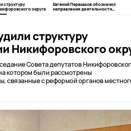
и структуру
Евгений Первышов обозначил
кифоровского округа
направления деятельности
депутатского корпуса, министерств
муниципалитетов
удили структуру
и Никифоровского окр
аседание Совета депутатов Никифоровско
на котором были рассмотрены
, связанные с реформой органов местног