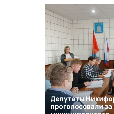
Депутаты Никифор
проголосовали за
муниципалитета