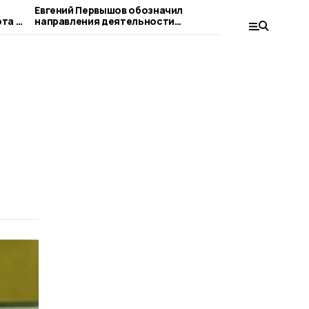
Евгений Первышов обозначил
Информац
та в
направления деятельности
Никифоров
депутатского корпуса, министерств и
избирател
муниципалитетов