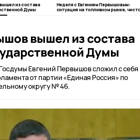
вышел из состава
Неделя с Евгением Первышовым:
рственной Думы
ситуация на топливном рынке, чисто
городе и приоритеты образования
ышов вышел из состава
сударственной Думы
Госдумы Евгений Первышов сложил с себя
ламента от партии «Единая Россия» по
льному округу № 46.