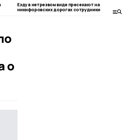
а
Езду в нетрезвом виде пресекают на
Выписать 
никифоровских дорогах сотрудники
воспитан
Госавтоинспекции
никифоро
ло
а о