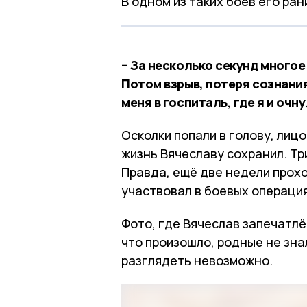
В одном из таких боёв его ра
– За несколько секунд многое
Потом взрыв, потеря сознани
меня в госпиталь, где я и очн
Осколки попали в голову, лицо
жизнь Вячеславу сохранил. Три
Правда, ещё две недели прох
участвовал в боевых операция
Фото, где Вячеслав запечатлё
что произошло, родные не зна
разглядеть невозможно.