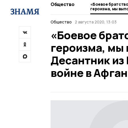
Общество
«Боевое братство 
героизма, мы вып
Десантник из Ник
войне в Афганист
Общество
2 августа 2020, 13:03
«Боевое братс
героизма, мы 
Десантник из
войне в Афга