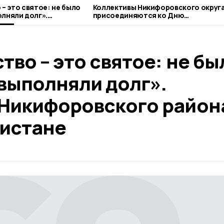
– это святое: не было
Коллективы Никифоровского округ
олняли долг».
присоединяются ко Дню
ифоровского района о
благотворительного труда
ане
тво – это святое: не бы
выполняли долг».
 Никифоровского район
нистане