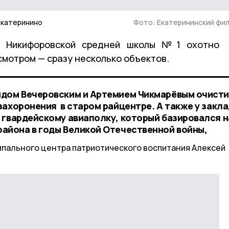
 Екатеринино
Фото: Екатерининский фи
 Никифоровской средней школы №1 охотно
исмотром — сразу несколько объектов.
идом Вечеровским и Артемием Чикмарёвым очисти
захоронения в старом райцентре. А также у закл
 гвардейскому авиаполку, который базировался н
айона в годы Великой Отечественной войны,
ипального центра патриотического воспитания Алексей