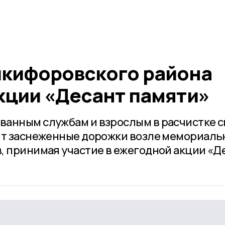
кифоровского района
кции «Десант памяти»
анным службам и взрослым в расчистке с
ят заснеженные дорожки возле мемориаль
, принимая участие в ежегодной акции «Д