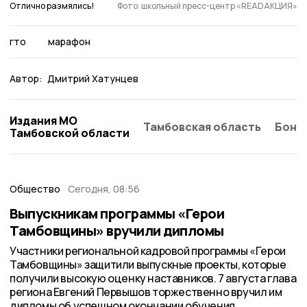
Отлично размялись!
Фото: школьный пресс-центр «READАКЦИЯ»
гто
марафон
Автор:
Дмитрий Хатунцев
Издания МО
Тамбовская область
Бонд
Тамбовской области
Общество
Сегодня, 08:56
Выпускникам программы «Герои
Тамбовщины» вручили дипломы
Участники региональной кадровой программы «Герои
Тамбовщины» защитили выпускные проекты, которые
получили высокую оценку наставников. 7 августа глава
региона Евгений Первышов торжественно вручил им
дипломы об успешном окончании обучения.