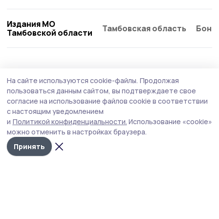
Издания МО
Тамбовская область
Бонд
Тамбовской области
Общество
Вчера, 15:29
На сайте используются cookie-файлы.
Продолжая
Коллективы Никифоровского округа
пользоваться данным сайтом, вы подтверждаете свое
присоединяются ко Дню
согласие на использование файлов cookie в соответствии
с настоящим уведомлением
благотворительного труда
и
Политикой конфиденциальности.
Использование «cookie»
Перечислить однодневный заработок готовы аграрии и
можно отменить в настройках браузера.
работники культуры Никифоровского муниципального
Принять
округа. Собранные средства пойдут на поддержку
российских военных, участвующих в СВО.