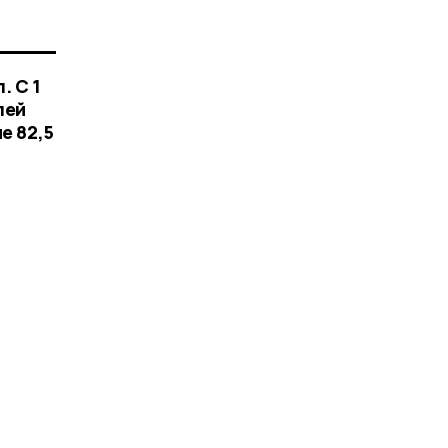
. С 1
лей
е 82,5