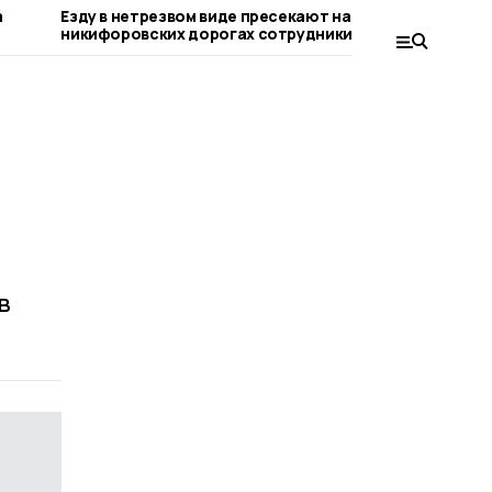
а
Езду в нетрезвом виде пресекают на
Выписать 
никифоровских дорогах сотрудники
воспитан
Госавтоинспекции
никифоро
в