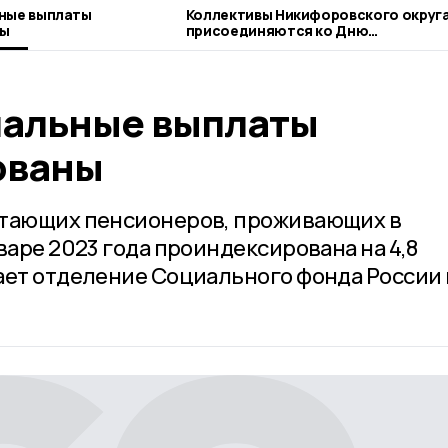
ьные выплаты
Коллективы Никифоровского округ
ны
присоединяются ко Дню
благотворительного труда
иальные выплаты
ованы
отающих пенсионеров, проживающих в
варе 2023 года проиндексирована на 4,8
ает отделение Социального фонда России 