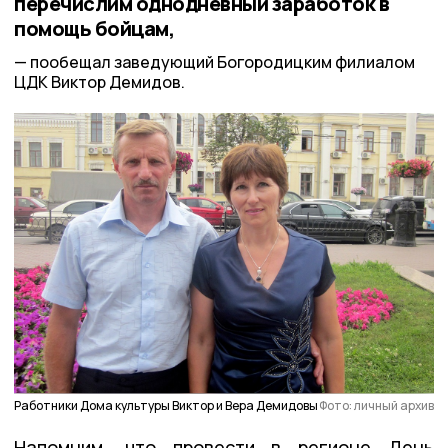
перечислим однодневный заработок в
помощь бойцам,
пообещал заведующий Богородицким филиалом
ЦДК Виктор Демидов.
Работники Дома культуры Виктор и Вера Демидовы
Фото: личный архив
Напомним, что провести в регионе День