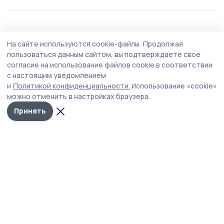
Общество
Вчера, 08:48
На сайте используются cookie-файлы.
Продолжая
Езду в нетрезвом виде пресекают на
пользоваться данным сайтом, вы подтверждаете свое
никифоровских дорогах сотрудники
согласие на использование файлов cookie в соответствии
с настоящим уведомлением
Госавтоинспекции
и
Политикой конфиденциальности.
Использование «cookie»
Профилактическое мероприятие «Нетрезвый
можно отменить в настройках браузера.
водитель» начали 7 августа сотрудники
Принять
Госавтоинспекции МОМВД России «Мичуринский».
Проводят его и в Никифоровском округе.