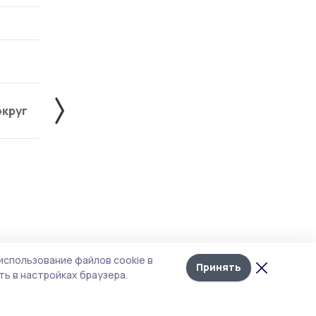
округ
Жердевский округ
Знаменский округ
Лента
10
использование файлов cookie в
новостей
Принять
ь в настройках браузера.