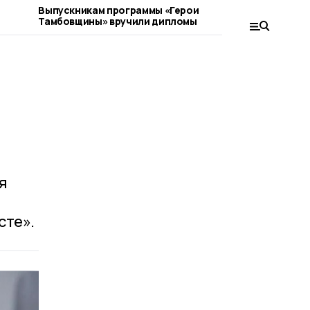
Выпускникам программы «Герои
Коллектив
Тамбовщины» вручили дипломы
присоеди
благотвор
я
сте».