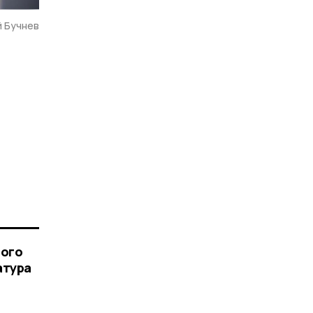
й Бучнев
ного
атура