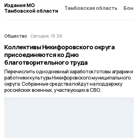
Издания МО
Тамбовская область
Бонд
Тамбовской области
Общество
Сегодня, 15:29
Коллективы Никифоровского округа
присоединяются ко Дню
благотворительного труда
Перечислить однодневный заработок готовы аграрии и
работники культуры Никифоровского муниципального
округа. Собранные средства пойдут на поддержку
российских военных, участвующих в СВО.