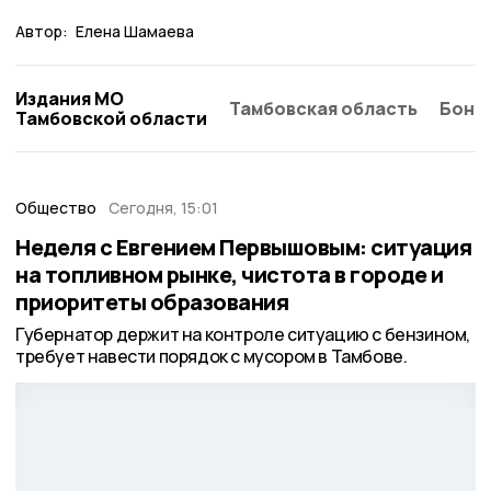
Автор:
Елена Шамаева
Издания МО
Тамбовская область
Бонд
Тамбовской области
Общество
Сегодня, 15:01
Неделя с Евгением Первышовым: ситуация
на топливном рынке, чистота в городе и
приоритеты образования
Губернатор держит на контроле ситуацию с бензином,
требует навести порядок с мусором в Тамбове.