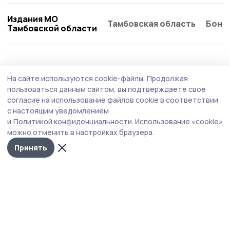
Издания МО
Тамбовская область
Бонд
Тамбовской области
Общество
8 августа , 15:01
На сайте используются cookie-файлы.
Продолжая
На «Земле спорта» побывали
пользоваться данным сайтом, вы подтверждаете свое
никифоровские физкультурники
согласие на использование файлов cookie в соответствии
с настоящим уведомлением
Накануне выходных, 7 августа, в Никифоровском округе
и
Политикой конфиденциальности.
Использование «cookie»
состоялся муниципальный этап Всероссийского
можно отменить в настройках браузера.
марафона спорта и здорового образа жизни «Земля
спорта». Его посвятили Дню физкультурника.
Принять