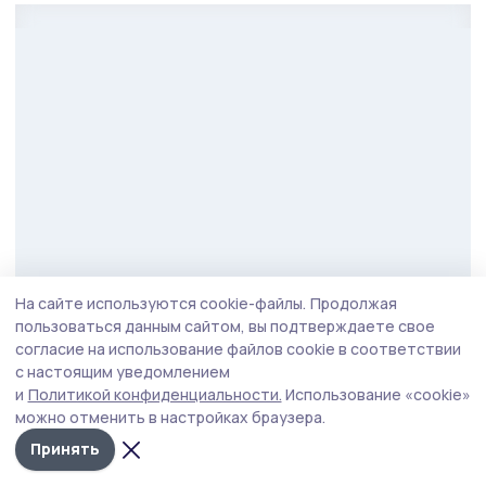
На сайте используются cookie-файлы.
Продолжая
Фото: Вадим Панов
пользоваться данным сайтом, вы подтверждаете свое
согласие на использование файлов cookie в соответствии
По его словам выпускники программы готовы
с настоящим уведомлением
продолжить служить Родине в новом качестве.
и
Политикой конфиденциальности.
Использование «cookie»
можно отменить в настройках браузера.
Уже сейчас 9 выпускников трудоустроены, 2
Принять
избраны депутатами. И назначения будут
продолжены.