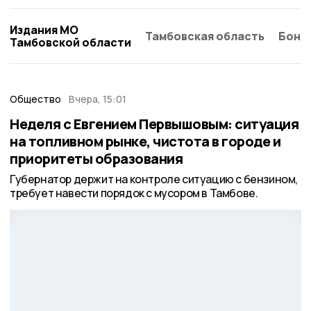
Издания МО
Тамбовская область
Бонд
Тамбовской области
Общество
Вчера, 15:01
Неделя с Евгением Первышовым: ситуация
на топливном рынке, чистота в городе и
приоритеты образования
Губернатор держит на контроле ситуацию с бензином,
требует навести порядок с мусором в Тамбове.