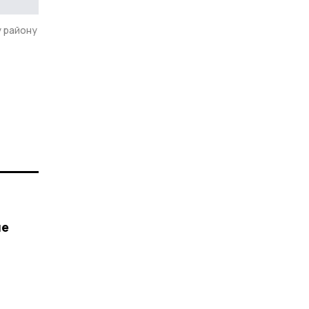
 району
ле