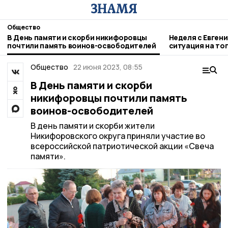
Общество
В День памяти и скорби никифоровцы
Неделя с Евген
почтили память воинов-освободителей
ситуация на то
городе и приор
Общество
22 июня 2023, 08:55
В День памяти и скорби
никифоровцы почтили память
воинов-освободителей
В день памяти и скорби жители
Никифоровского округа приняли участие во
всероссийской патриотической акции «Свеча
памяти».