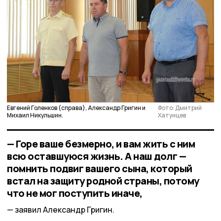
Евгений Голенков (справа), Александр Григин и
Фото: Дмитрий
Михаил Никульшин.
Хатунцев
— Горе ваше безмерно, и вам жить с ним
всю оставшуюся жизнь. А наш долг —
помнить подвиг вашего сына, который
встал на защиту родной страны, потому
что не мог поступить иначе,
заявил Александр Григин.