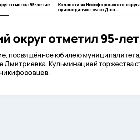
руг отметил 95-летие
Коллективы Никифоровского округ
присоединяются ко Дню
благотворительного труда
й округ отметил 95-ле
е, посвящённое юбилею муниципалитета
е Дмитриевка. Кульминацией торжества с
никифоровцев.