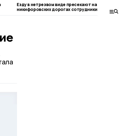
а
Езду в нетрезвом виде пресекают на
Выписать 
никифоровских дорогах сотрудники
воспитан
Госавтоинспекции
никифоро
тие
,
тала