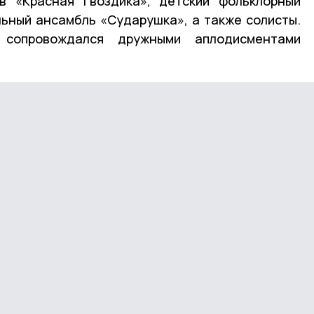
в «Красная гвоздика», детский фольклорный
ьный ансамбль «Сударушка», а также солисты.
сопровождался дружными аплодисментами