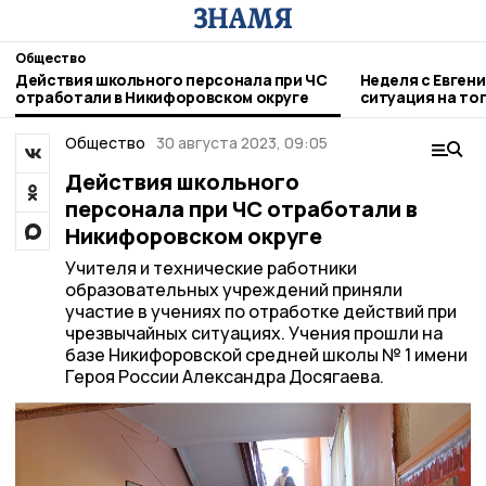
Общество
Действия школьного персонала при ЧС
Неделя с Евген
отработали в Никифоровском округе
ситуация на то
городе и приор
Общество
30 августа 2023, 09:05
Действия школьного
персонала при ЧС отработали в
Никифоровском округе
Учителя и технические работники
образовательных учреждений приняли
участие в учениях по отработке действий при
чрезвычайных ситуациях. Учения прошли на
базе Никифоровской средней школы № 1 имени
Героя России Александра Досягаева.