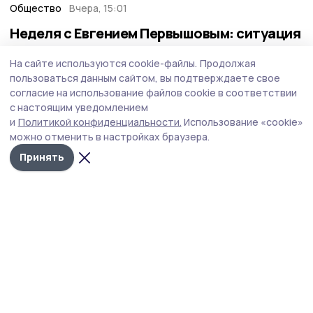
Общество
Вчера, 15:01
Неделя с Евгением Первышовым: ситуация
на топливном рынке, чистота в городе и
На сайте используются cookie-файлы.
Продолжая
приоритеты образования
пользоваться данным сайтом, вы подтверждаете свое
Губернатор держит на контроле ситуацию с бензином,
согласие на использование файлов cookie в соответствии
требует навести порядок с мусором в Тамбове.
с настоящим уведомлением
и
Политикой конфиденциальности.
Использование «cookie»
можно отменить в настройках браузера.
Принять