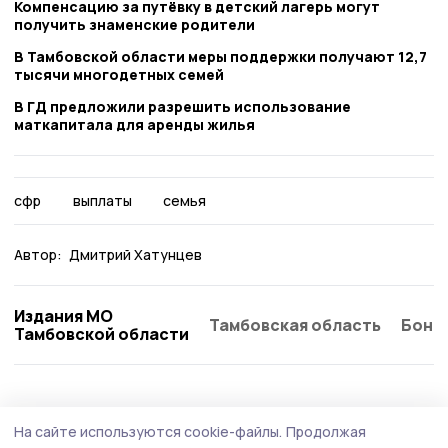
Компенсацию за путёвку в детский лагерь могут
получить знаменские родители
В Тамбовской области меры поддержки получают 12,7
тысячи многодетных семей
В ГД предложили разрешить использование
маткапитала для аренды жилья
сфр
выплаты
семья
Автор:
Дмитрий Хатунцев
Издания МО
Тамбовская область
Бонд
Тамбовской области
Общество
8 августа , 15:01
На сайте используются cookie-файлы.
Продолжая