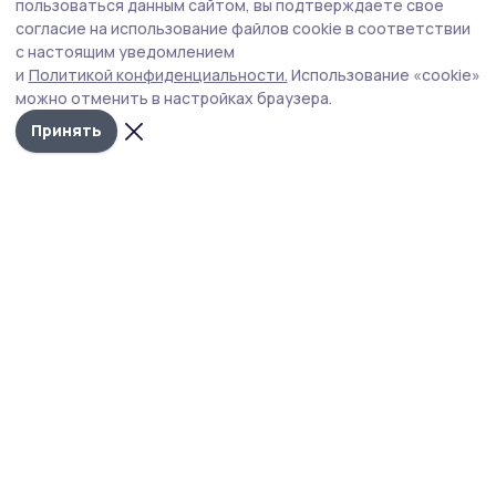
На «Земле спорта» побывали
пользоваться данным сайтом, вы подтверждаете свое
никифоровские физкультурники
согласие на использование файлов cookie в соответствии
с настоящим уведомлением
Накануне выходных, 7 августа, в Никифоровском округе
и
Политикой конфиденциальности.
Использование «cookie»
состоялся муниципальный этап Всероссийского
можно отменить в настройках браузера.
марафона спорта и здорового образа жизни «Земля
спорта». Его посвятили Дню физкультурника.
Принять
На старте
Фото: архив Дома творчества