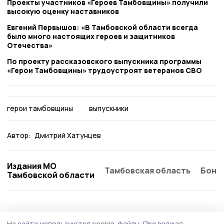
Проекты участников «Героев Тамбовщины» получили
высокую оценку наставников
Евгений Первышов: «В Тамбовской области всегда
было много настоящих героев и защитников
Отечества»
По проекту рассказовского выпускника программы
«Герои Тамбовщины» трудоустроят ветеранов СВО
герои тамбовщины
выпускники
Автор:
Дмитрий Хатунцев
Издания МО
Тамбовская область
Бонд
Тамбовской области
Общество
Вчера, 15:29
На сайте используются cookie-файлы.
Продолжая