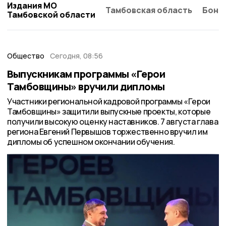
Издания МО
Тамбовская область
Бонд
Тамбовской области
Общество
Сегодня, 08:56
Выпускникам программы «Герои
Тамбовщины» вручили дипломы
Участники региональной кадровой программы «Герои
Тамбовщины» защитили выпускные проекты, которые
получили высокую оценку наставников. 7 августа глава
региона Евгений Первышов торжественно вручил им
дипломы об успешном окончании обучения.