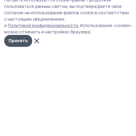
Коллективы Никифоровского округа
пользоваться данным сайтом, вы подтверждаете свое
присоединяются ко Дню
согласие на использование файлов cookie в соответствии
с настоящим уведомлением
благотворительного труда
и
Политикой конфиденциальности.
Использование «cookie»
Перечислить однодневный заработок готовы аграрии и
можно отменить в настройках браузера.
работники культуры Никифоровского муниципального
Принять
округа. Собранные средства пойдут на поддержку
российских военных, участвующих в СВО.