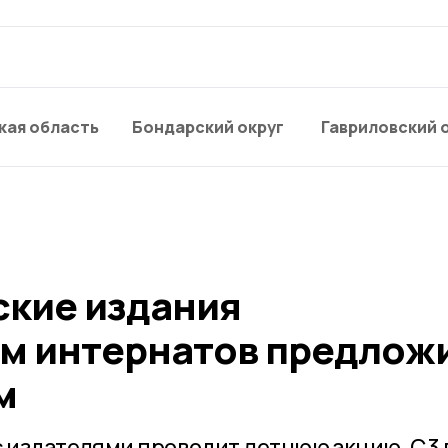
кая область
Бондарский округ
Гавриловский 
ские издания
м интернатов предлож
м
 издателями проводит летнюю акцию. С 3 