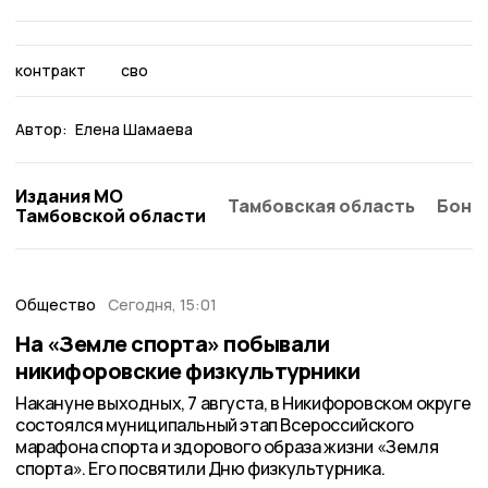
контракт
сво
Автор:
Елена Шамаева
Издания МО
Тамбовская область
Бонд
Тамбовской области
Общество
Сегодня, 15:01
На «Земле спорта» побывали
никифоровские физкультурники
Накануне выходных, 7 августа, в Никифоровском округе
состоялся муниципальный этап Всероссийского
марафона спорта и здорового образа жизни «Земля
спорта». Его посвятили Дню физкультурника.