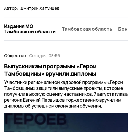
Автор:
Дмитрий Хатунцев
Издания МО
Тамбовская область
Бонд
Тамбовской области
Общество
Сегодня, 08:56
Выпускникам программы «Герои
Тамбовщины» вручили дипломы
Участники региональной кадровой программы «Герои
Тамбовщины» защитили выпускные проекты, которые
получили высокую оценку наставников. 7 августа глава
региона Евгений Первышов торжественно вручил им
дипломы об успешном окончании обучения.