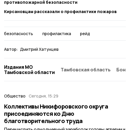
противопожарной безопасности
Кирсановцам рассказали о профилактике пожаров
безопасность
профилактика
рейд
Автор:
Дмитрий Хатунцев
Издания МО
Тамбовская область
Бонд
Тамбовской области
Общество
Сегодня, 15:29
Коллективы Никифоровского округа
присоединяются ко Дню
благотворительного труда
Перечислить однодневный заработок готовы аграрии и