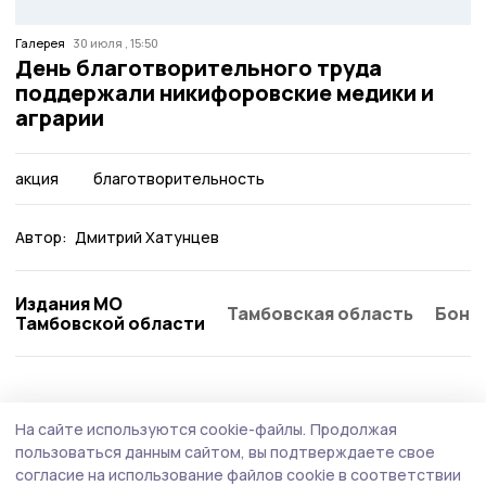
Галерея
30 июля , 15:50
День благотворительного труда
поддержали никифоровские медики и
аграрии
акция
благотворительность
Автор:
Дмитрий Хатунцев
Издания МО
Тамбовская область
Бонд
Тамбовской области
Общество
Сегодня, 08:48
На сайте используются cookie-файлы.
Продолжая
Езду в нетрезвом виде пресекают на
пользоваться данным сайтом, вы подтверждаете свое
никифоровских дорогах сотрудники
согласие на использование файлов cookie в соответствии