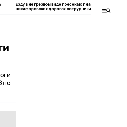
а
Езду в нетрезвом виде пресекают на
Выписать 
никифоровских дорогах сотрудники
воспитан
Госавтоинспекции
никифоро
ти
тоги
8 по