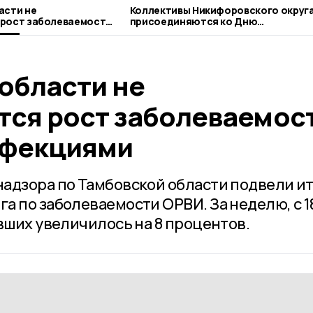
асти не
Коллективы Никифоровского округ
 рост заболеваемости
присоединяются ко Дню
циями
благотворительного труда
области не
тся рост заболеваемос
нфекциями
адзора по Тамбовской области подвели и
 по заболеваемости ОРВИ. За неделю, с 1
вших увеличилось на 8 процентов.