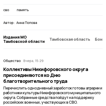
сво
память
Автор:
Анна Попова
Издания МО
Тамбовская область
Бонд
Тамбовской области
Общество
Вчера, 15:29
Коллективы Никифоровского округа
присоединяются ко Дню
благотворительного труда
Перечислить однодневный заработок готовы аграрии и
работники культуры Никифоровского муниципального
округа. Собранные средства пойдут на поддержку
российских военных, участвующих в СВО.